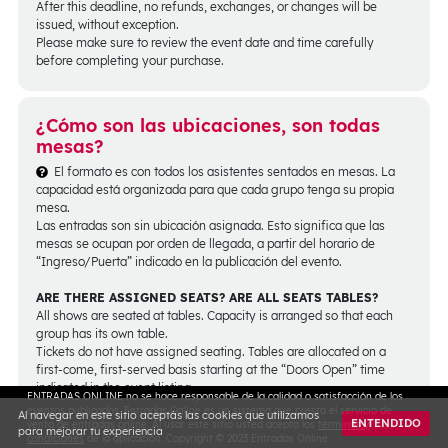
After this deadline, no refunds, exchanges, or changes will be
issued, without exception.
Please make sure to review the event date and time carefully
before completing your purchase.
¿Cómo son las ubicaciones, son todas
mesas?
El formato es con todos los asistentes sentados en mesas. La
capacidad está organizada para que cada grupo tenga su propia
mesa.
Las entradas son sin ubicación asignada. Esto significa que las
mesas se ocupan por orden de llegada, a partir del horario de
“Ingreso/Puerta” indicado en la publicación del evento.
ARE THERE ASSIGNED SEATS? ARE ALL SEATS TABLES?
All shows are seated at tables. Capacity is arranged so that each
group has its own table.
Tickets do not have assigned seating. Tables are allocated on a
first-come, first-served basis starting at the “Doors Open” time
indicated in the event listing.
ENTRADAS ONLINE no se hace responsable de la calidad o satisfacción de los
eventos publicados. Entradas Online es un sistema que presta el servicio de
Al navegar en este sitio aceptás las cookies que utilizamos
ENTENDIDO
venta de entradas online. Al usar este sitio usted acepta los
términos y
para mejorar tu experiencia
condiciones
de la aplicación. Copyright © 2023 Entradas Online.